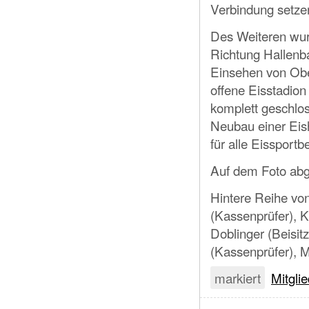
Verbindung setze
Des Weiteren wur
Richtung Hallenbau
Einsehen von Obe
offene Eisstadio
komplett geschlo
Neubau einer Eish
für alle Eissportb
Auf dem Foto abge
Hintere Reihe von 
(Kassenprüfer), 
Doblinger (Beisit
(Kassenprüfer), M
markiert
Mitgli