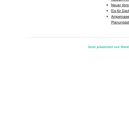
Neuer Vors
Eis für Da
Amperoase:
Planungss
Stolz präsentiert von Wor