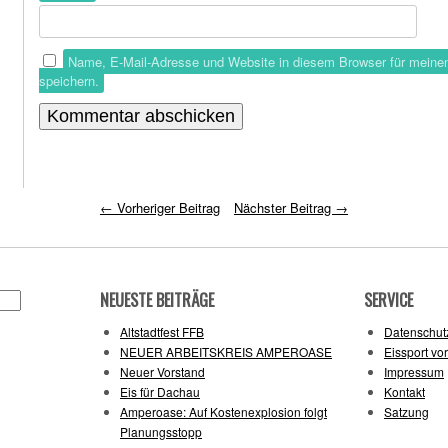
Name, E-Mail-Adresse und Website in diesem Browser für mein
speichern.
←
Vorheriger Beitrag
Nächster Beitrag
→
NEUESTE BEITRÄGE
SERVICE
Altstadtfest FFB
Datenschut
NEUER ARBEITSKREIS AMPEROASE
Eissport vo
Neuer Vorstand
Impressum
Eis für Dachau
Kontakt
Amperoase: Auf Kostenexplosion folgt
Satzung
Planungsstopp