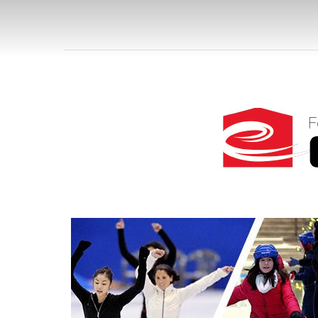
FV 
FÖR
FÜRST