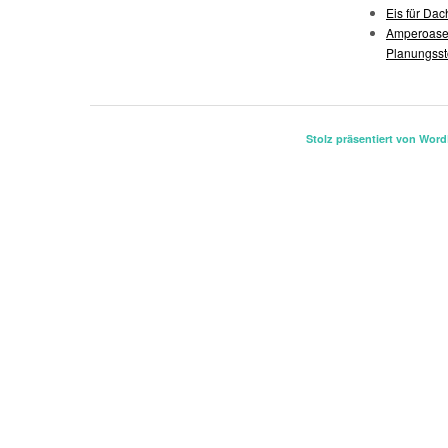
Eis für Da
Amperoase:
Planungss
Stolz präsentiert von Wor